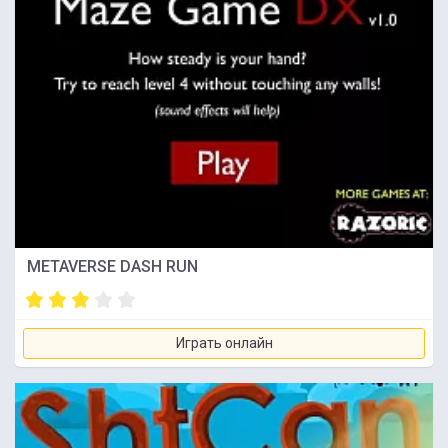
METAVERSE DASH RUN
Играть онлайн