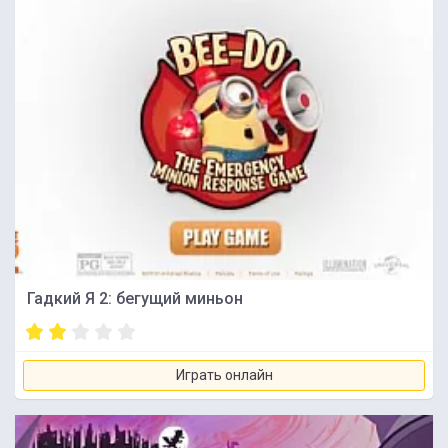
Гадкий Я 2: бегущий миньон
Играть онлайн