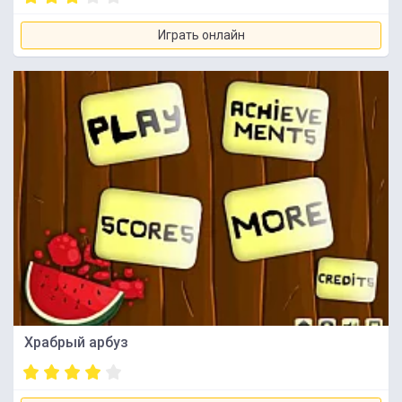
Играть онлайн
Храбрый арбуз