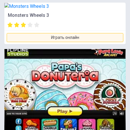
Monsters Wheels 3
Играть онлайн