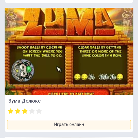
Зума Делюкс
Играть онлайн