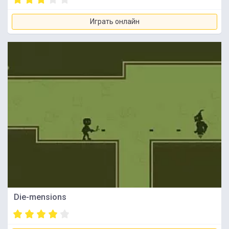
Играть онлайн
Die-mensions