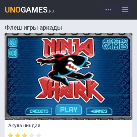
UNO
GAMES
.RU
Флеш игры аркады
Акула ниндзя