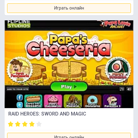
Играть онлайн
RAID HEROES: SWORD AND MAGIC
Играть онлайн