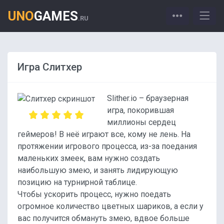
UNO
GAMES
.RU
Игра Слитхер
Slither.io – браузерная
игра, покорившая
миллионы сердец
геймеров! В неё играют все, кому не лень. На
протяжении игрового процесса, из-за поедания
маленьких змеек, вам нужно создать
наибольшую змею, и занять лидирующую
позицию на турнирной таблице.
Чтобы ускорить процесс, нужно поедать
огромное количество цветных шариков, а если у
вас получится обмануть змею, вдвое больше