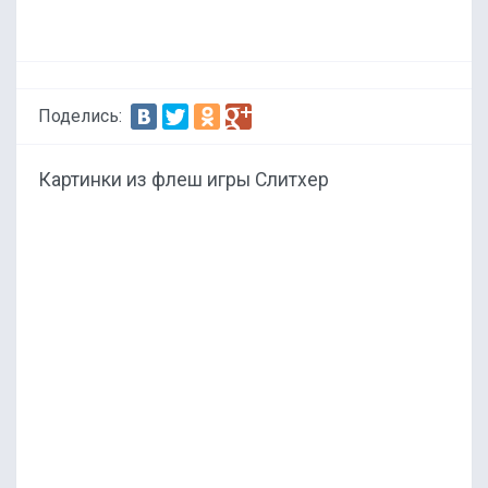
Поделись:
Картинки из флеш игры Слитхер