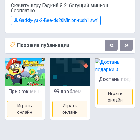
Скачать игру Гадкий Я 2: бегущий миньон
бесплатно
Gadkiy-ya-2-Bee-do20Minion-rush1.swf
Похожие публикации
Достань подарки
Прыжок миньона
99 проблем
Играть
онлайн
Играть
Играть
онлайн
онлайн