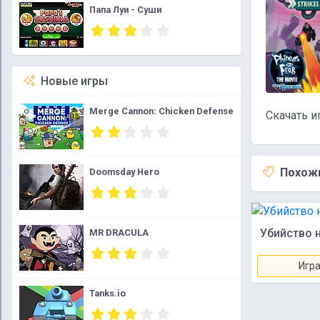
Папа Луи - Суши
Новые игры
Merge Cannon: Chicken Defense
Скачать и
Похожи
Doomsday Hero
Убийство 
MR DRACULA
Игра
Tanks.io