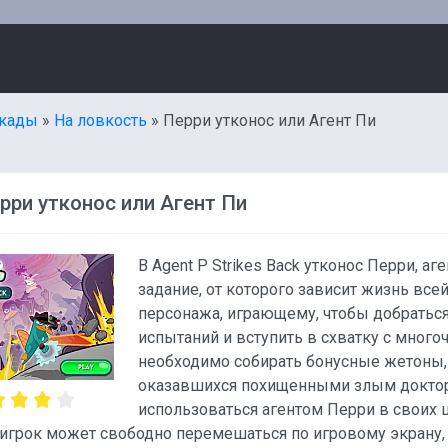
кады
»
На ловкость
» Перри утконос или Агент Пи
рри утконос или Агент Пи
В Agent P Strikes Back утконос Перри, а
задание, от которого зависит жизнь все
персонажа, играющему, чтобы добраться
испытаний и вступить в схватку с мног
необходимо собирать бонусные жетоны, 
оказавшихся похищенными злым докторо
использоваться агентом Перри в своих 
 игрок может свободно перемешаться по игровому экрану,