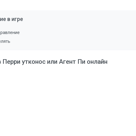
ие в игре
правление
елять
в Перри утконос или Агент Пи онлайн