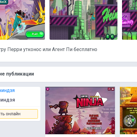
гру Перри утконос или Агент Пи бесплатно
е публикации
ниндзя
ть онлайн