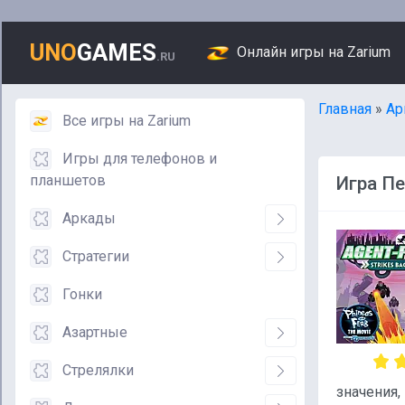
UNO
GAMES
Онлайн игры на Zarium
.RU
Главная
»
Ар
Все игры на Zarium
Игры для телефонов и
планшетов
Игра Пе
Аркады
Стратегии
Гонки
Азартные
Стрелялки
значения,