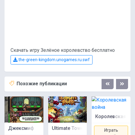
Скачать игру Зелёное королевство бесплатно
the-green-kingdom.unogames.ru.swf
Похожие публикации
Королевская во
Джексмиф
Ultimate Tower
Играть