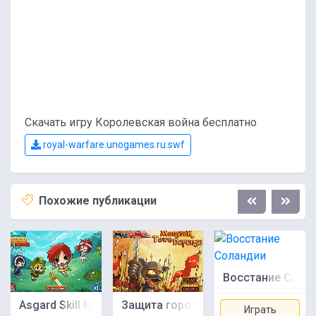
Скачать игру Королевская война бесплатно
royal-warfare.unogames.ru.swf
Похожие публикации
Восстание Сола
Asgard Skill Master
Защита города монстров
Играть