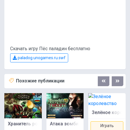
Скачать игру Пёс паладин бесплатно
paladog.unogames.ru.swf
Похожие публикации
Зелёное короле
Хранитель рощи 2
Атака зомби
Играть