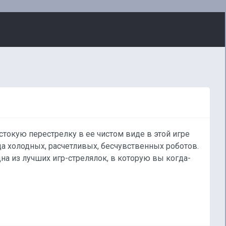
токую перестрелку в ее чистом виде в этой игре
рда холодных, расчетливых, бесчувственных роботов.
на из лучших игр-стрелялок, в которую вы когда-