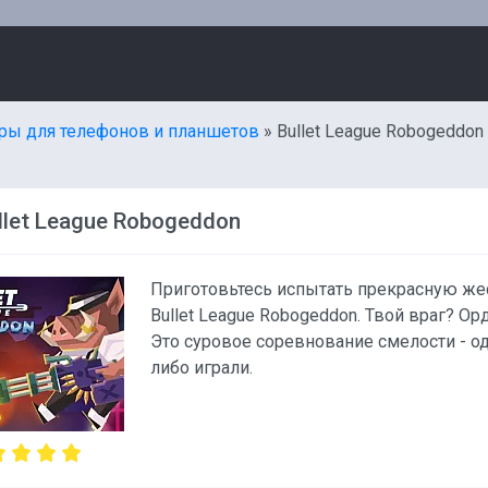
ры для телефонов и планшетов
» Bullet League Robogeddon
llet League Robogeddon
Приготовьтесь испытать прекрасную жес
Bullet League Robogeddon. Твой враг? О
Это суровое соревнование смелости - од
либо играли.