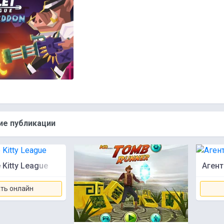
е публикации
 Kitty League
Аген
ть онлайн