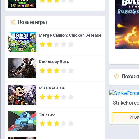
Новые игры
Merge Cannon: Chicken Defense
Doomsday Hero
Похожи
MR DRACULA
StrikeForce
Tanks.io
Игра