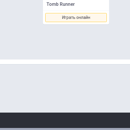
Tomb Runner
Играть онлайн