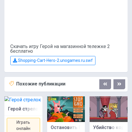
Скачать игру Герой на магазинной тележке 2
бесплатно
Shopping-Cart-Hero-2.unogames.ru.swf
Похожие публикации
Герой стрелок
Играть
Остановить ГМО
Убийство корол
онлайн