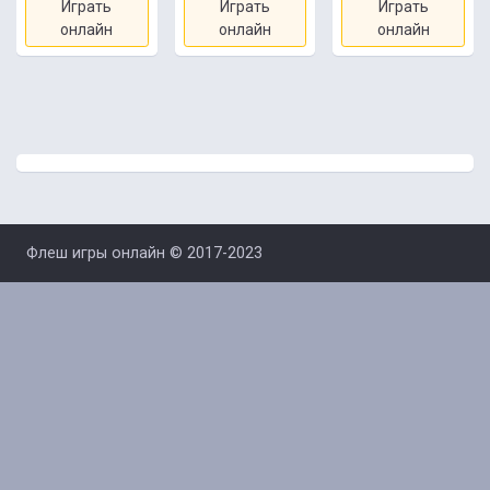
Играть
Играть
Играть
онлайн
онлайн
онлайн
Флеш игры онлайн © 2017-2023