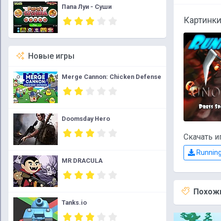
Папа Луи - Суши
Картинки
Новые игры
Merge Cannon: Chicken Defense
Doomsday Hero
Скачать и
Running
MR DRACULA
Похожи
Tanks.io