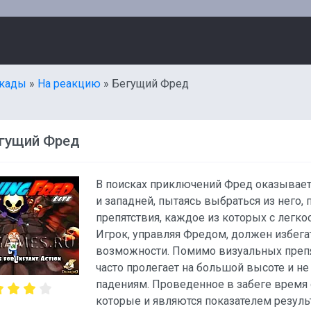
кады
»
На реакцию
» Бегущий Фред
егущий Фред
В поисках приключений Фред оказывает
и западней, пытаясь выбраться из него
препятствия, каждое из которых с легк
Игрок, управляя Фредом, должен избега
возможности. Помимо визуальных препят
часто пролегает на большой высоте и не
падениям. Проведенное в забеге время
которые и являются показателем резул