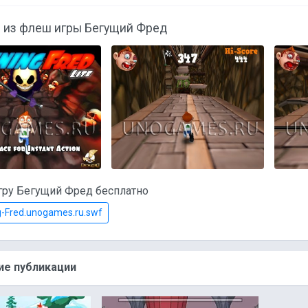
 из флеш игры Бегущий Фред
гру Бегущий Фред бесплатно
-Fred.unogames.ru.swf
е публикации