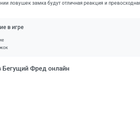
ии ловушек замка будут отличная реакция и превосходная
ие в игре
ие
ыжок
в Бегущий Фред онлайн