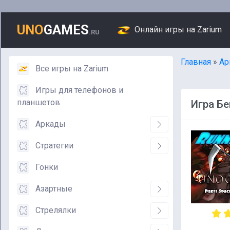
UNO
GAMES
Онлайн игры на Zarium
.RU
Главная
»
Ар
Все игры на Zarium
Игры для телефонов и
планшетов
Игра Б
Аркады
Стратегии
Гонки
Азартные
Стрелялки