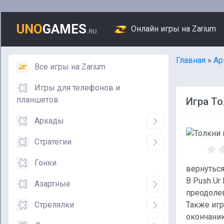
UNO
GAMES
Онлайн игры на Zarium
.RU
Главная
»
Ар
Все игры на Zarium
Игры для телефонов и
планшетов
Игра То
Аркады
Стратегии
Гонки
вернутьс
В Push Ur
Азартные
преодоле
Стрелялки
Также игр
окончанию