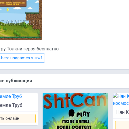
гру Толкни героя бесплатно
-hero.unogames.ru.swf
е публикации
Земле Труб
Нян К
ть онлайн