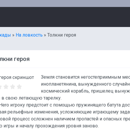
кады
»
На ловкость
» Толкни героя
лкни героя
Земля становится негостеприимным мес
инопланетянина, вынужденного случайн
космический корабль, пришелец вынужд
я в свою летающую тарелку.
 Hero игроку предстоит с помощью пружинящего батута дос
вая рельефные изменения, усложняющие играющему зада
овой процесс осложнен наличием пропастей и опасных пре
 игры и началу прохождения уровня заново.