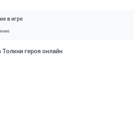
ие в игре
ление
в Толкни героя онлайн