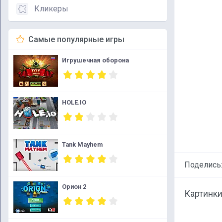
Кликеры
Самые популярные игры
Игрушечная оборона
HOLE.IO
Tank Mayhem
Поделись
Орион 2
Картинки