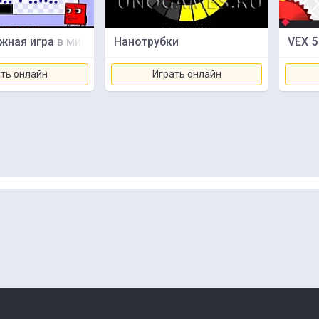
жная игра в мире 4
Нанотрубки
VEX 5
ть онлайн
Играть онлайн