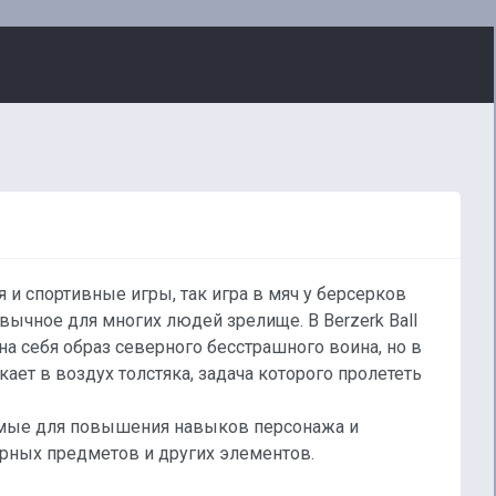
 и спортивные игры, так игра в мяч у берсерков
ычное для многих людей зрелище. В Berzerk Ball
в на себя образ северного бесстрашного воина, но в
ет в воздух толстяка, задача которого пролететь
имые для повышения навыков персонажа и
арных предметов и других элементов.