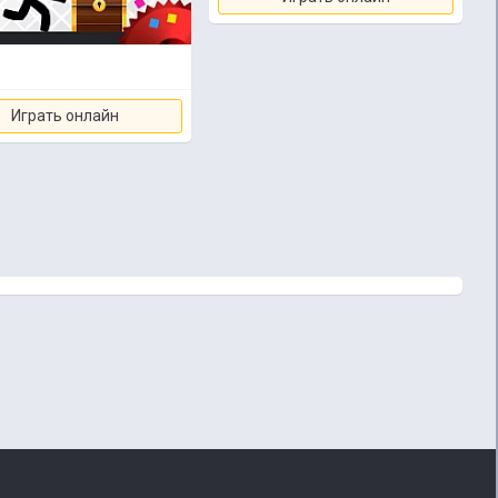
Играть онлайн