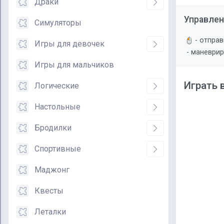
Драки
Управлен
Симуляторы
- отправ
Игры для девочек
- маневрир
Игры для мальчиков
Играть 
Логические
Настольные
Бродилки
Спортивные
Маджонг
Квесты
Леталки