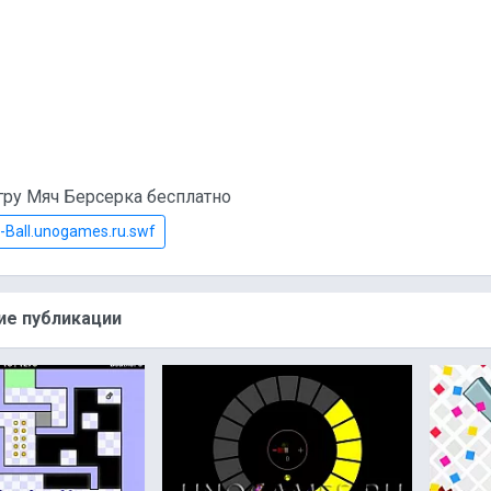
гру Мяч Берсерка бесплатно
-Ball.unogames.ru.swf
е публикации