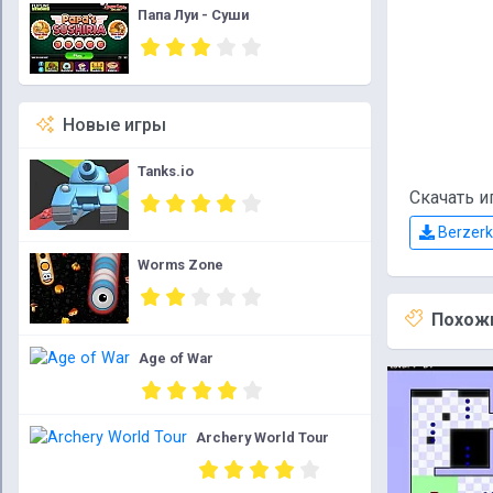
Папа Луи - Суши
Новые игры
Tanks.io
Скачать и
Berzerk
Worms Zone
Похожи
Age of War
Archery World Tour