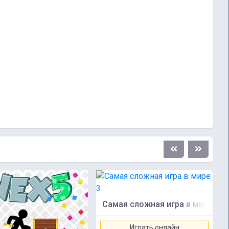
Самая сложная игра в мире 3
Играть онлайн