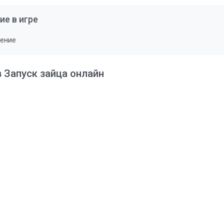
ие в игре
ление
в Запуск зайца онлайн