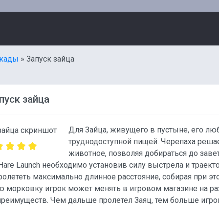
кады
» Запуск зайца
пуск зайца
Для Зайца, живущего в пустыне, его лю
труднодоступной пищей. Черепаха решае
животное, позволяя добираться до заве
Hare Launch необходимо установив силу выстрела и траект
олететь максимально длинное расстояние, собирая при э
 морковку игрок может менять в игровом магазине на ра
преимуществ. Чем дальше пролетел Заяц, тем больше игрок