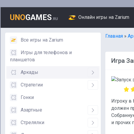
UNO
GAMES
Онлайн игры на Zarium
.RU
Главная
»
Ар
Все игры на Zarium
Игры для телефонов и
планшетов
Игра За
Аркады
Стратегии
Гонки
Игроку в 
должен пр
Азартные
Собранную
Стрелялки
и прочих 