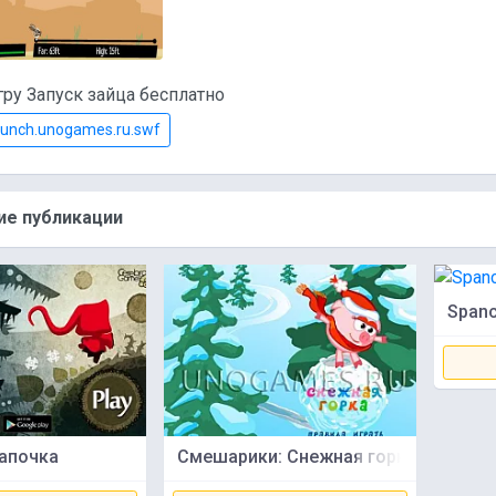
гру Запуск зайца бесплатно
unch.unogames.ru.swf
е публикации
Spanc
апочка
Смешарики: Снежная горка