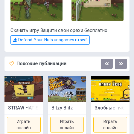
Скачать игру Защити свои орехи бесплатно
Defend-Your-Nuts.unogames.ru.swf
Похожие публикации
STRAW HAT SAMURAI
Bitzy Blitz
Злобные пчёлы
Играть
Играть
Играть
онлайн
онлайн
онлайн