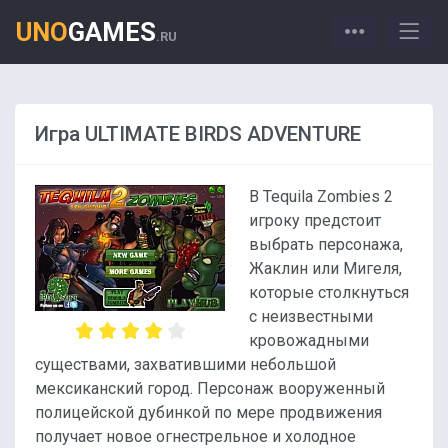
UNO
GAMES
.RU
Игра ULTIMATE BIRDS ADVENTURE
В Tequila Zombies 2
игроку предстоит
выбрать персонажа,
Жаклин или Мигеля,
которые столкнуться
с неизвестными
кровожадными
существами, захватившими небольшой
мексиканский город. Персонаж вооруженный
полицейской дубинкой по мере продвижения
получает новое огнестрельное и холодное