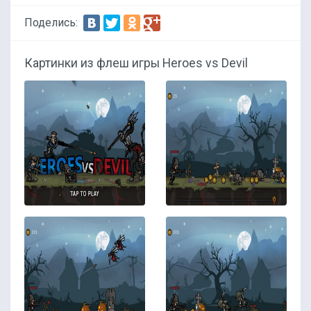
Поделись:
Картинки из флеш игры Heroes vs Devil