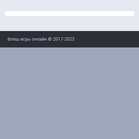
Флеш игры онлайн © 2017-2023