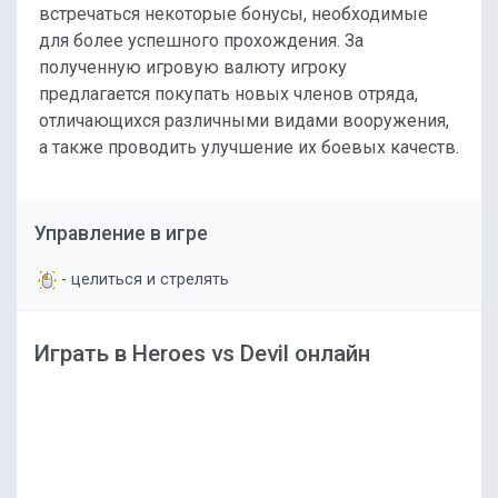
встречаться некоторые бонусы, необходимые
для более успешного прохождения. За
полученную игровую валюту игроку
предлагается покупать новых членов отряда,
отличающихся различными видами вооружения,
а также проводить улучшение их боевых качеств.
Управление в игре
- целиться и стрелять
Играть в Heroes vs Devil онлайн