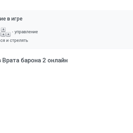
ие в игре
- управление
ся и стрелять
в Врата барона 2 онлайн