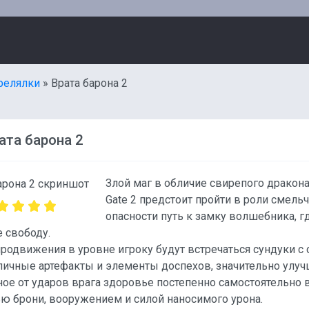
релялки
» Врата барона 2
ата барона 2
Злой маг в обличие свирепого дракона
Gate 2 предстоит пройти в роли смель
опасности путь к замку волшебника, г
 свободу.
родвижения в уровне игроку будут встречаться сундуки 
личные артефакты и элементы доспехов, значительно улу
ое от ударов врага здоровье постепенно самостоятельно в
ю брони, вооружением и силой наносимого урона.