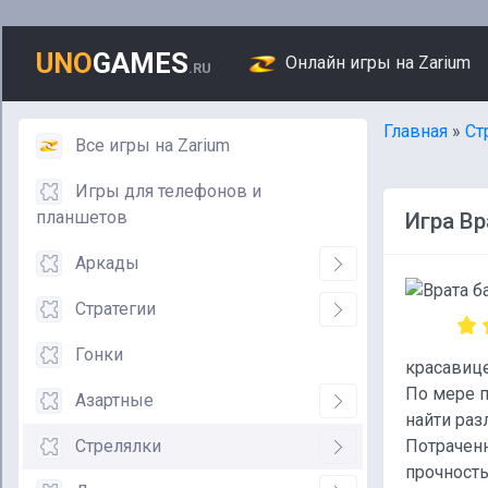
UNO
GAMES
Онлайн игры на Zarium
.RU
Главная
»
Ст
Все игры на Zarium
Игры для телефонов и
планшетов
Игра Вр
Аркады
Стратегии
Гонки
красавице
По мере п
Азартные
найти раз
Стрелялки
Потраченн
прочность