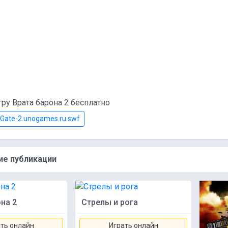
гру Врата барона 2 бесплатно
Gate-2.unogames.ru.swf
е публикации
на 2
Стрелы и рога
ть онлайн
Играть онлайн