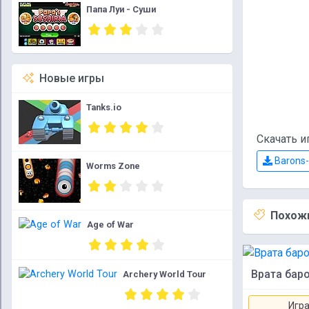
Папа Луи - Суши
Новые игры
Tanks.io
Скачать и
Barons-
Worms Zone
Похожи
Age of War
Врата баро
Archery World Tour
Игра