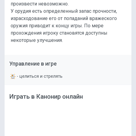
произвести невозможно.
У орудия есть определенный запас прочности,
израсходование его от попаданий вражеского
оружия приводит к концу игры. По мере
прохождения игроку становятся доступны
некоторые улучшения.
Управление в игре
- целиться и стрелять
Играть в Канонир онлайн