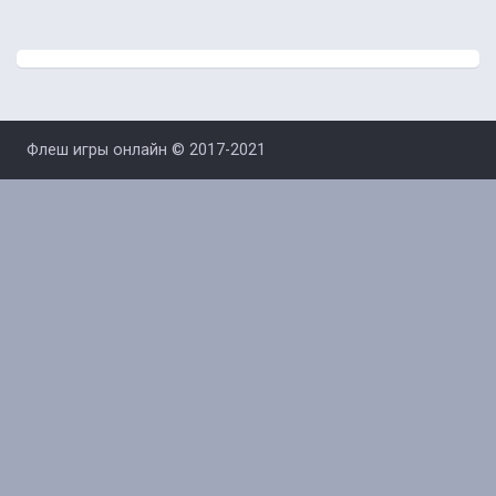
Флеш игры онлайн © 2017-2021