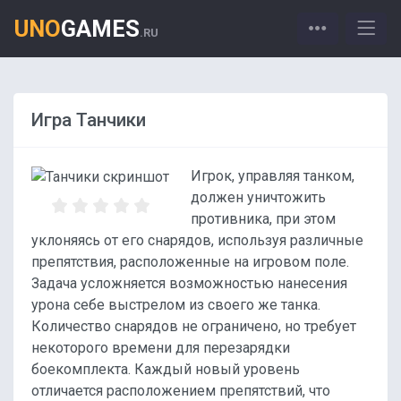
UNO
GAMES
.RU
Игра Танчики
Игрок, управляя танком,
должен уничтожить
противника, при этом
уклоняясь от его снарядов, используя различные
препятствия, расположенные на игровом поле.
Задача усложняется возможностью нанесения
урона себе выстрелом из своего же танка.
Количество снарядов не ограничено, но требует
некоторого времени для перезарядки
боекомплекта. Каждый новый уровень
отличается расположением препятствий, что