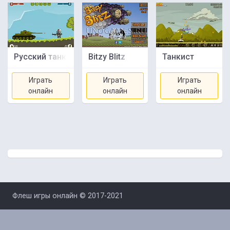
Русский танк против армии Гитлера
Bitzy Blitz
Танкист
Играть
Играть
Играть
онлайн
онлайн
онлайн
Флеш игры онлайн © 2017-2021