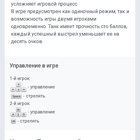
усложняет игровой процесс.
В игре предусмотрен как одиночный режим, так и
возможность игры двумя игроками
одновременно. Танк имеет прочность сто баллов,
каждый успешный выстрел уменьшает ее на
десять очков.
Управление в игре
1-й игрок:
- управление
- стрелять
2-й игрок:
- управление
- стрелять