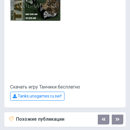
Скачать игру Танчики бесплатно
Tanks.unogames.ru.swf
Похожие публикации