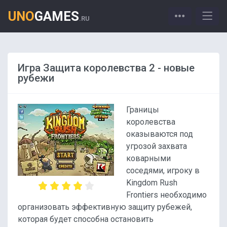
UNO
GAMES
.RU
Игра Защита королевства 2 - новые
рубежи
Границы
королевства
оказываются под
угрозой захвата
коварными
соседями, игроку в
Kingdom Rush
Frontiers необходимо
организовать эффективную защиту рубежей,
которая будет способна остановить