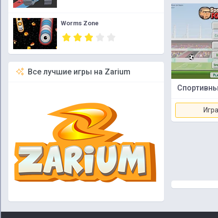
Worms Zone
Все лучшие игры на Zarium
Спортивны
Игра