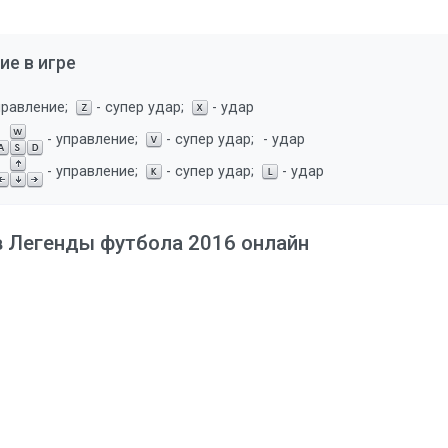
ие в игре
правление;
- супер удар;
- удар
- управление;
- супер удар;
- удар
- управление;
- супер удар;
- удар
в Легенды футбола 2016 онлайн