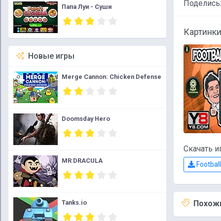
Поделись
Папа Луи - Суши
Картинки
Новые игры
Merge Cannon: Chicken Defense
Doomsday Hero
Скачать и
MR DRACULA
Footbal
Tanks.io
Похожи