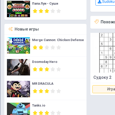
Sudoku-
Папа Луи - Суши
Похожи
Новые игры
Merge Cannon: Chicken Defense
Doomsday Hero
Судоку 2
MR DRACULA
Игра
Tanks.io