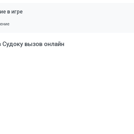
ие в игре
ление
в Судоку вызов онлайн