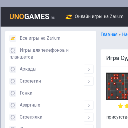
UNO
GAMES
Онлайн игры на Zarium
.RU
Главная
»
На
Все игры на Zarium
Игры для телефонов и
планшетов
Игра Су
Аркады
Стратегии
Гонки
Азартные
Стрелялки
присутст