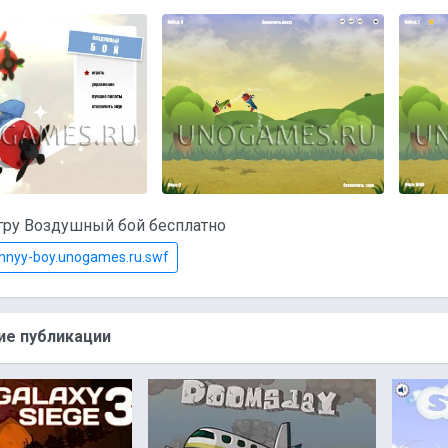
гру Воздушный бой бесплатно
nyy-boy.unogames.ru.swf
е публикации