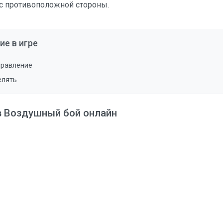
с противоположной стороны.
ие в игре
правление
елять
в Воздушный бой онлайн