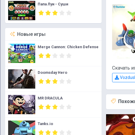
Папа Луи - Суши
Новые игры
Merge Cannon: Chicken Defense
Скачать и
Doomsday Hero
Vozdush
MR DRACULA
Похожи
Tanks.io