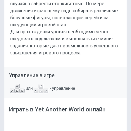
случайно забрести его животные. По мере
движения играющему надо собирать различные
бонусные фигуры, позволяющие перейти на
следующий игровой этап.
Для прохождения уровня необходимо четко
следовать подсказкам и выполнять все мини-
задания, которые дают возможность успешного
завершения игрового процесса.
Управление в игре
или
- управление
Играть в Yet Another World онлайн