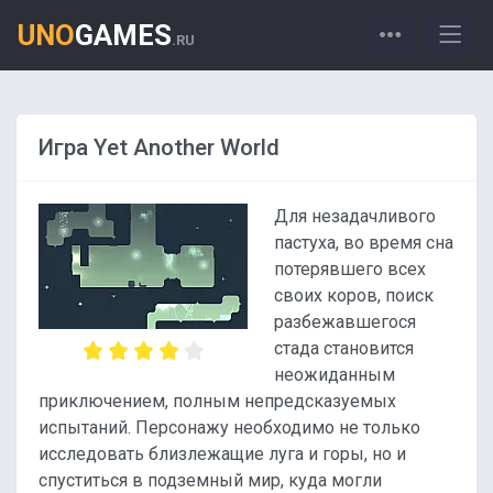
UNO
GAMES
.RU
Игра Yet Another World
Для незадачливого
пастуха, во время сна
потерявшего всех
своих коров, поиск
разбежавшегося
стада становится
неожиданным
приключением, полным непредсказуемых
испытаний. Персонажу необходимо не только
исследовать близлежащие луга и горы, но и
спуститься в подземный мир, куда могли