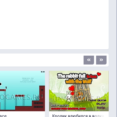
face
Кролик влюбился в волка