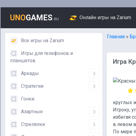
UNO
GAMES
Онлайн игры на Zarium
.RU
Главная
»
Бр
Все игры на Zarium
Игры для телефонов и
планшетов
Игра Кр
Аркады
Стратегии
Гонки
круглых ж
Игроку, у
Азартные
избегая с
Стрелялки
в левом в
По мере 