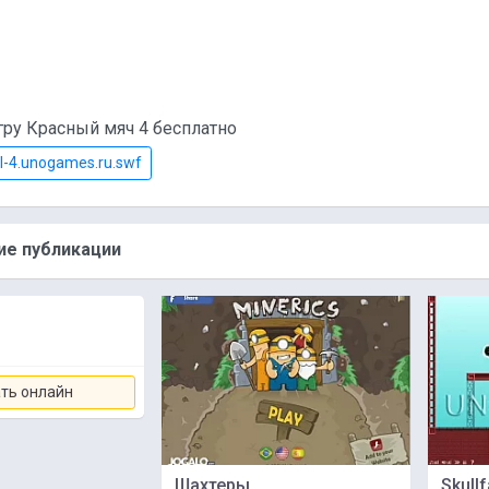
гру Красный мяч 4 бесплатно
l-4.unogames.ru.swf
е публикации
ть онлайн
Шахтеры
Skull