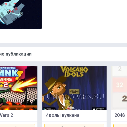
е публикации
 Wars 2
Идолы вулкана
2048