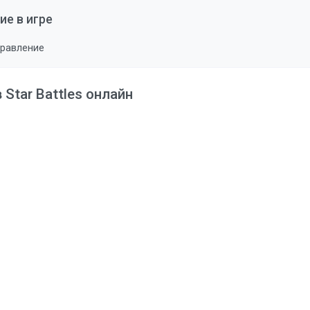
ие в игре
правление
 Star Battles онлайн