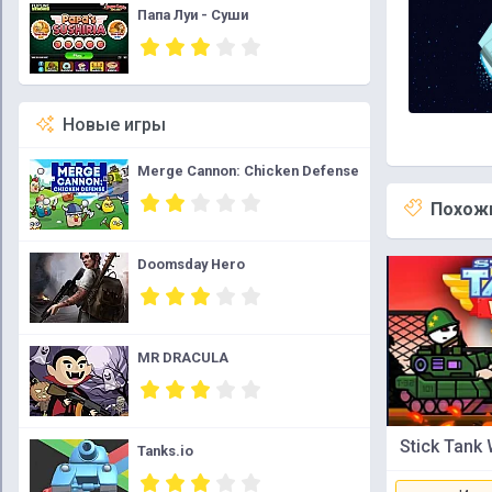
Папа Луи - Суши
Новые игры
Merge Cannon: Chicken Defense
Похожи
Doomsday Hero
MR DRACULA
Stick Tank
Tanks.io