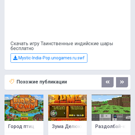
Скачать игру Таинственные индийские шары
бесплатно
Mystic-India-Pop.unogames.ru.swf
Похожие публикации
Город птиц
Зума Делюкс
Раздолбай-краф